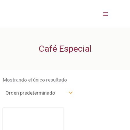
Ir
al
contenido
Café Especial
Mostrando el único resultado
Rango
Este
de
producto
precios: