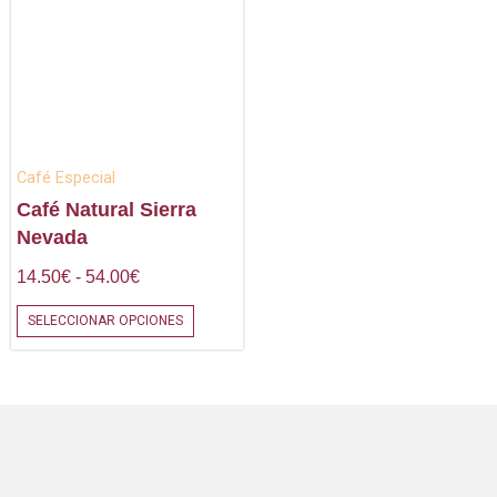
tiene
desde
múltiples
14.50€
hasta
variantes.
54.00€
Las
opciones
se
Café Especial
pueden
Café Natural Sierra
Nevada
elegir
en
14.50
€
-
54.00
€
la
SELECCIONAR OPCIONES
página
de
producto